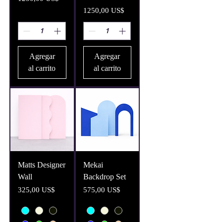
Precio
1250,00 US$
Agregar
Agregar
al carrito
al carrito
Matts Designer
Mekai
Wall
Backdrop Set
Precio
Precio
325,00 US$
575,00 US$