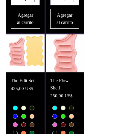
Agregar
Agregar
al carrito
al carrito
The Edit Set
The Flow
Shelf
Precio
425,00 US$
Precio
250,00 US$