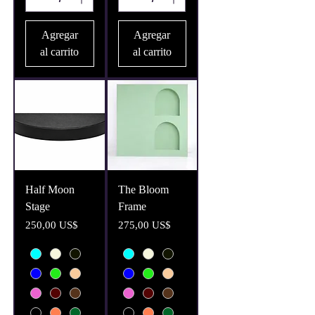
Agregar
Agregar
al carrito
al carrito
Half Moon
The Bloom
Stage
Frame
Precio
Precio
250,00 US$
275,00 US$