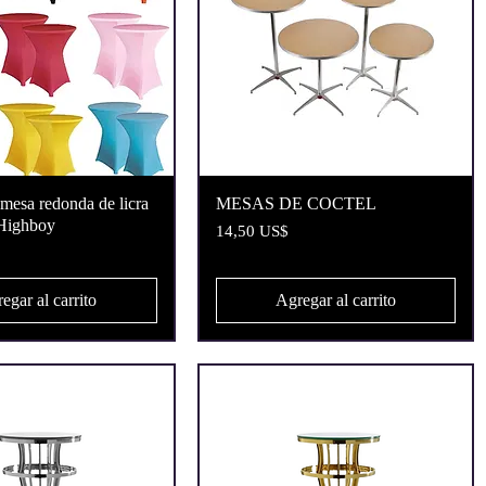
Vista rápida
Vista rápida
 mesa redonda de licra
MESAS DE COCTEL
 Highboy
Precio
14,50 US$
egar al carrito
Agregar al carrito