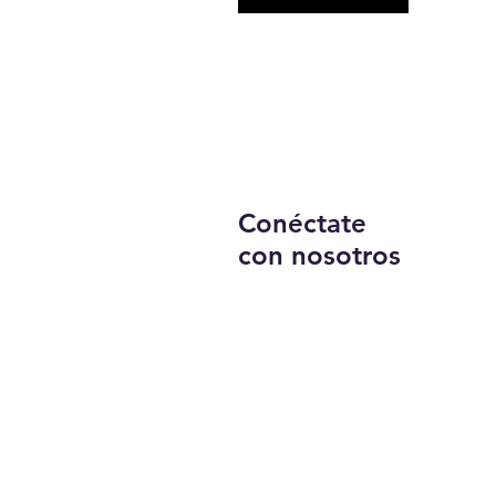
Conéctate
con nosotros
Llámanos:
203-633-4744
DIRECCIÓN:
1227 calle principal,
Brideport, CT 06604