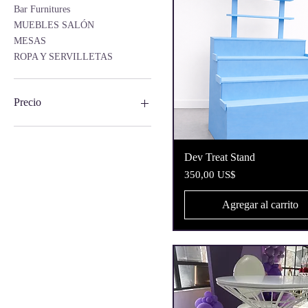
Bar Furnitures
MUEBLES SALÓN
MESAS
ROPA Y SERVILLETAS
Precio
13 US$
350 US$
Vista rápida
Dev Treat Stand
Precio
350,00 US$
Agregar al carrito