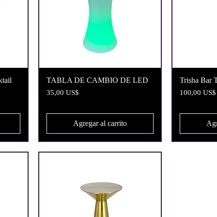
Vista rápida
tail
TABLA DE CAMBIO DE LED
Trisha Bar T
Precio
Precio
35,00 US$
100,00 US$
Agregar al carrito
Agr