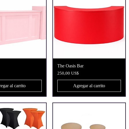
Vista rápida
Vista rápida
The Oasis Bar
Precio
250,00 US$
egar al carrito
Agregar al carrito