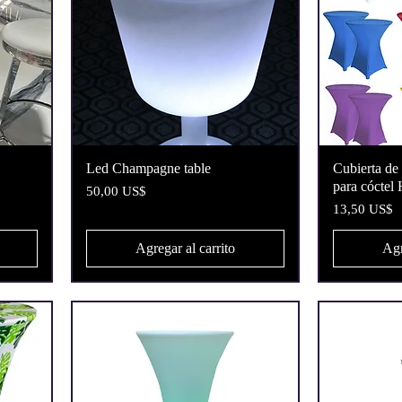
Vista rápida
Led Champagne table
Cubierta de
para cóctel
Precio
50,00 US$
Precio
13,50 US$
Agregar al carrito
Agr