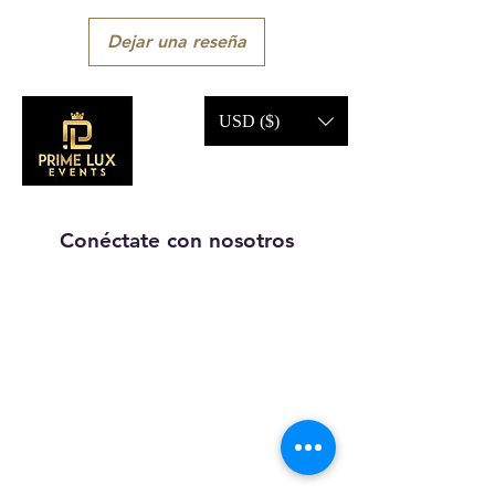
Dejar una reseña
USD ($)
Conéctate con nosotros
Llámanos:
203-633-4744
DIRECCIÓN:
1227 calle
principal,
Brideport, CT
06604