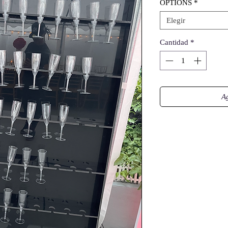
OPTIONS
*
Elegir
Cantidad
*
Ag