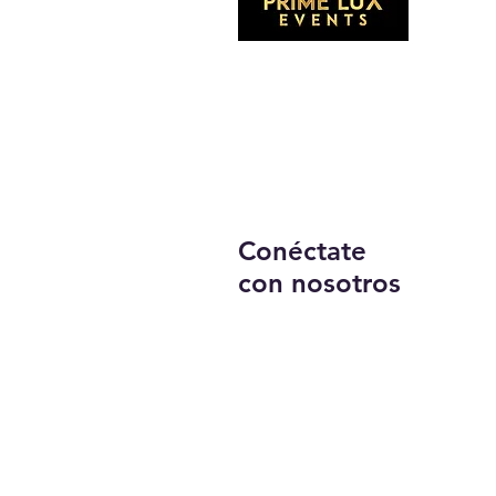
Suscríb
Conéctate
con nosotros
Llámanos:
203-633-4744
DIRECCIÓN:
1227 calle principal,
Brideport, CT 06604