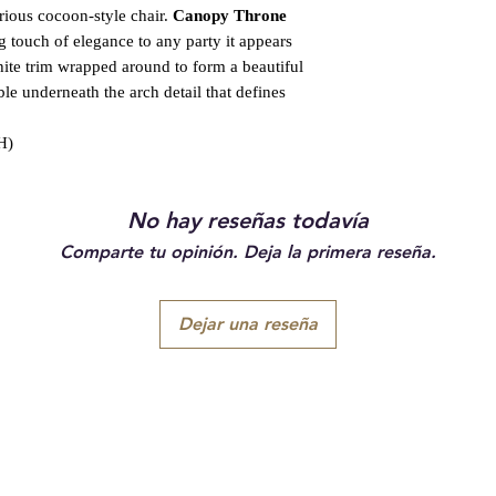
rious cocoon-style chair.
Canopy Throne
 touch of elegance to any party it appears
hite trim wrapped around to form a beautiful
e underneath the arch detail that defines
H)
No hay reseñas todavía
Comparte tu opinión. Deja la primera reseña.
Dejar una reseña
Suscríbete a nuestros