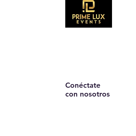
Suscríb
Conéctate
con nosotros
Llámanos:
203-633-4744
DIRECCIÓN: