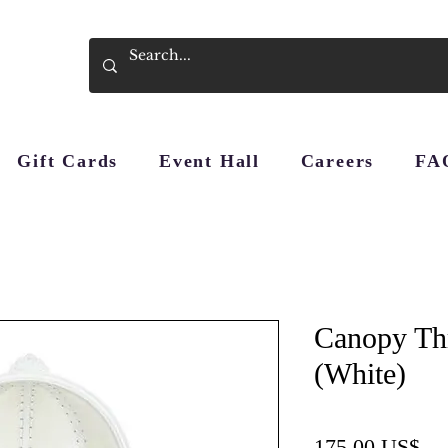
Gift Cards
Event Hall
Careers
FA
Canopy Th
(White)
Pre
175,00 US$