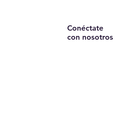
Conéctate
con nosotros
Llámanos:
203-633-4744
DIRECCIÓN:
1227 calle principal,
Brideport, CT 06604