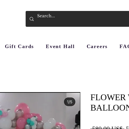
Gift Cards
Event Hall
Careers
FA
FLOWER 
BALLOO
P
 580,00 US$ 
5