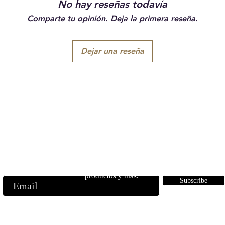
No hay reseñas todavía
Comparte tu opinión. Deja la primera reseña.
Dejar una reseña
Suscríbete a nuestros
correos electrónicos
ase a nuestra lista de correo para recibir noticias privilegiadas, lanzami
productos y más.
Subscribe