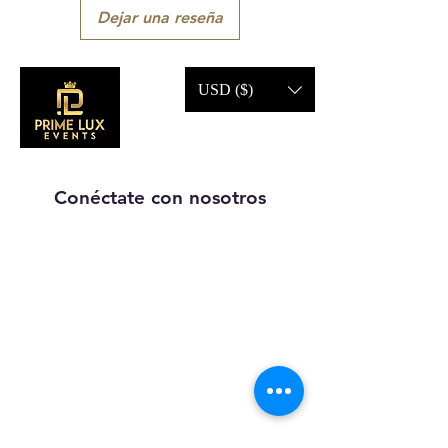
Dejar una reseña
USD ($)
Conéctate con nosotros
Llámanos:
203-633-4744
DIRECCIÓN:
1227 calle
principal,
Brideport, CT
06604