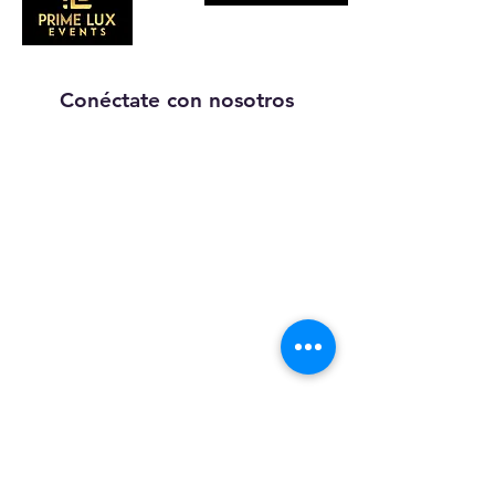
Conéctate con nosotros
Llámanos:
203-633-4744
DIRECCIÓN:
1227 calle
principal,
Brideport, CT
06604
Suscríbete a nuestros correos
electrónicos