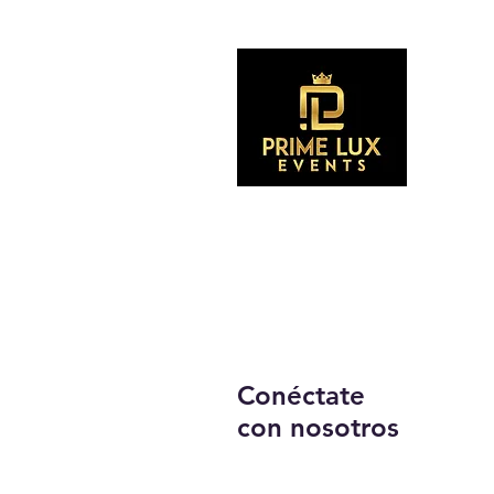
Suscríb
Conéctate
con nosotros
Llámanos:
203-633-4744