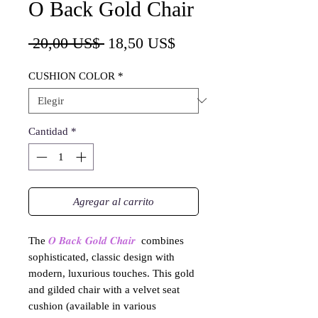
O Back Gold Chair
Precio
Precio
 20,00 US$ 
18,50 US$
de
CUSHION COLOR
*
oferta
Cantidad
*
Agregar al carrito
The
𝑶 𝑩𝒂𝒄𝒌 𝑮𝒐𝒍𝒅 𝑪𝒉𝒂𝒊𝒓
combines
sophisticated, classic design with
modern, luxurious touches. This gold
and gilded chair with a velvet seat
cushion (available in various