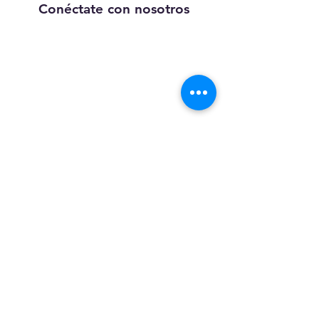
Conéctate con nosotros
Llámanos:
203-633-4744
DIRECCIÓN:
1227 calle
principal,
Brideport, CT
06604
Suscríbete a nuestros correos
electrónicos
Suscríbase a nuestra lista de correo para
recibir noticias privilegiadas,
lanzamientos de productos y más.