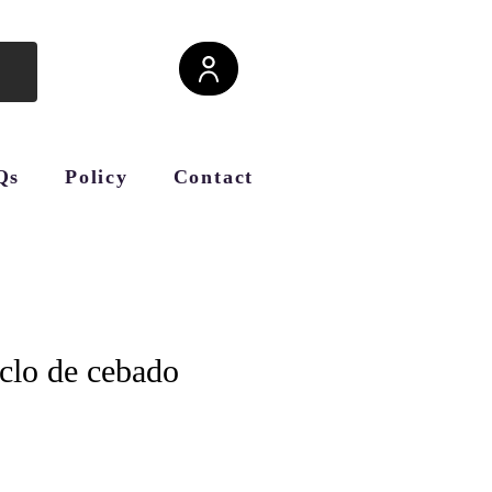
Qs
Policy
Contact
iclo de cebado
cio