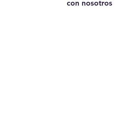
con nosotros
Llámanos:
203-633-4744
DIRECCIÓN:
1227 calle principal,
Brideport, CT 06604