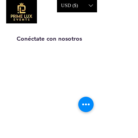
USD ($)
Conéctate con nosotros
Llámanos:
203-633-4744
DIRECCIÓN:
1227 calle
principal,
Brideport, CT
06604
Suscríbete a nuestros correos