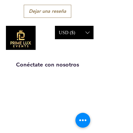
Dejar una reseña
USD ($)
Conéctate con nosotros
Llámanos:
203-633-4744
DIRECCIÓN:
1227 calle
principal,
Brideport, CT
06604